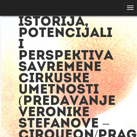
Tog
nav
ISTORIJA,
POTENCIJALI
I
PERSPEKTIVA
SAVREMENE
CIRKUSKE
UMETNOSTI
(predavanje
Veronike
Stefanove –
Cirqueon/Prag