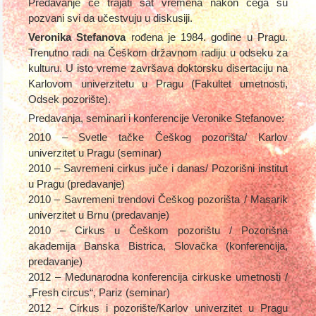
Predavanje će trajati sat vremena nakon čega su
pozvani svi da učestvuju u diskusiji.
Veronika Stefanova
rođena je 1984. godine u Pragu.
Trenutno radi na Češkom državnom radiju u odseku za
kulturu. U isto vreme završava doktorsku disertaciju na
Karlovom univerzitetu u Pragu (Fakultet umetnosti,
Odsek pozorište).
Predavanja, seminari i konferencije Veronike Stefanove:
2010 – Svetle tačke Češkog pozorišta/ Karlov
univerzitet u Pragu (seminar)
2010 – Savremeni cirkus juče i danas/ Pozorišni institut
u Pragu (predavanje)
2010 – Savremeni trendovi Češkog pozorišta / Masarik
univerzitet u Brnu (predavanje)
2010 – Cirkus u Češkom pozorištu / Pozorišna
akademija Banska Bistrica, Slovačka (konferencija,
predavanje)
2012 – Međunarodna konferencija cirkuske umetnosti /
„Fresh circus“, Pariz (seminar)
2012 – Cirkus i pozorište/Karlov univerzitet u Pragu