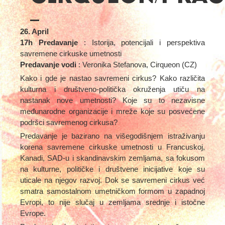
26. April
17h Predavanje
: Istorija, potencijali i perspektiva
savremene cirkuske umetnosti
Predavanje vodi
: Veronika Stefanova, Cirqueon (CZ)
Kako i gde je nastao savremeni cirkus? Kako različita
kulturna i društveno-politička okruženja utiču na
nastanak nove umetnosti? Koje su to nezavisne
međunarodne organizacije i mreže koje su posvećene
podršci savremenog cirkusa?
Predavanje je bazirano na višegodišnjem istraživanju
korena savremene cirkuske umetnosti u Francuskoj,
Kanadi, SAD-u i skandinavskim zemljama, sa fokusom
na kulturne, političke i društvene inicijative koje su
uticale na njegov razvoj. Dok se savremeni cirkus već
smatra samostalnom umetničkom formom u zapadnoj
Evropi, to nije slučaj u zemljama srednje i istočne
Evrope.