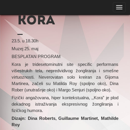
Toggl
navig
KORA
23.5. u 18.30h
Muzej 25. maj
BESPLATAN PROGRAM
Kora je tridesetominutni
site specific
performans
višestrukih tela, nepredvidivog žongliranja i smešne
virtuoznosti. Neverovatan solo kreiran za Gijoma
Martinea, začeli su Matilda Roy (spoljno oko), Dina
Rober (unutrašnje oko) i Margo Senjuri (spoljno oko).
Fizički angažovana, hiper kontekstualna, ,,Kora” je plod
dekadnog istraživanja ekspresivnog žongliranja i
fizičkog humora.
Dizajn: Dina Roberts, Guillaume Martinet, Mathilde
Roy